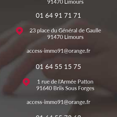
91470
Limours
01 64 91 71 71
23 place du Général de Gaulle
91470
Limours
access-immo91@orange.fr
01 64 55 15 75
1 rue de l'Armée Patton
91640
Briis Sous Forges
access-immo91@orange.fr