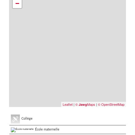
−
Leaflet
|
©
Maps
|
© OpenStreetMap
Jawg
Collège
École maternelle