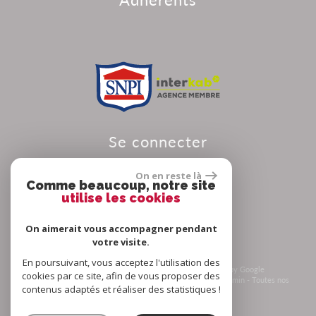
se connecter
On en reste là
Comme beaucoup, notre site
utilise les cookies
Espace propriétaire
On aimerait vous accompagner pendant
votre visite.
En poursuivant, vous acceptez l'utilisation des
© 2026 | Tous droits réservés | Traduction powered by Google
cookies par ce site, afin de vous proposer des
Plan du site
-
Mentions légales
-
Nos honoraires
-
Liens
-
Admin
-
Toutes nos
contenus adaptés et réaliser des statistiques !
annonces
-
Politique RGPD
Site internet compatible multi-supports,