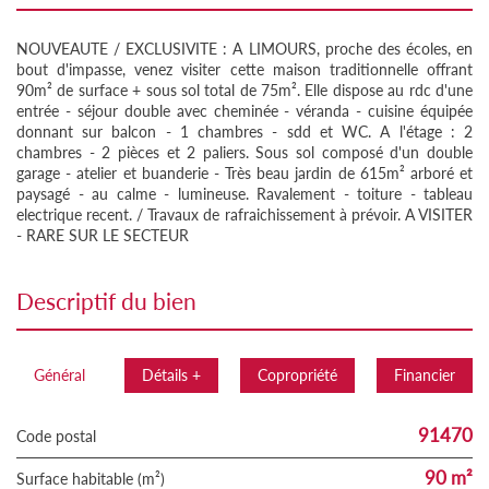
NOUVEAUTE / EXCLUSIVITE : A LIMOURS, proche des écoles, en
bout d'impasse, venez visiter cette maison traditionnelle offrant
90m² de surface + sous sol total de 75m². Elle dispose au rdc d'une
entrée - séjour double avec cheminée - véranda - cuisine équipée
donnant sur balcon - 1 chambres - sdd et WC. A l'étage : 2
chambres - 2 pièces et 2 paliers. Sous sol composé d'un double
garage - atelier et buanderie - Très beau jardin de 615m² arboré et
paysagé - au calme - lumineuse. Ravalement - toiture - tableau
electrique recent. / Travaux de rafraichissement à prévoir. A VISITER
- RARE SUR LE SECTEUR
descriptif du bien
Général
Détails +
Copropriété
Financier
91470
Code postal
90 m²
Surface habitable (m²)