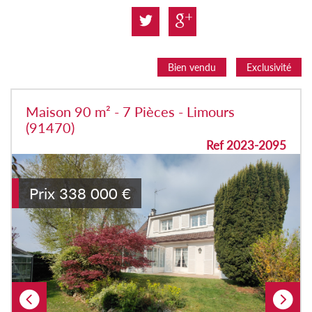
Bien vendu
Exclusivité
Maison 90 m² - 7 Pièces - Limours
(91470)
Ref 2023-2095
Prix
338 000
€