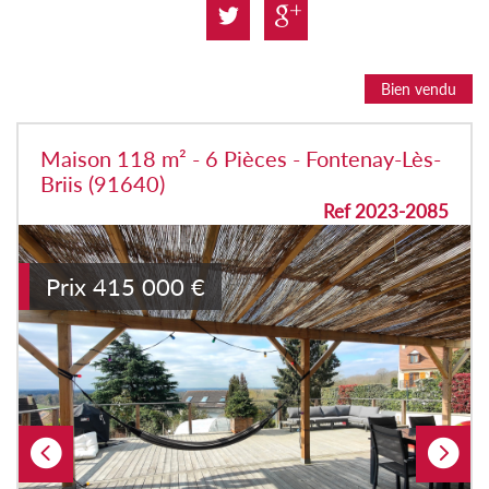
Bien vendu
Maison 118 m² - 6 Pièces - Fontenay-Lès-
Briis (91640)
Ref 2023-2085
Prix
415 000
€