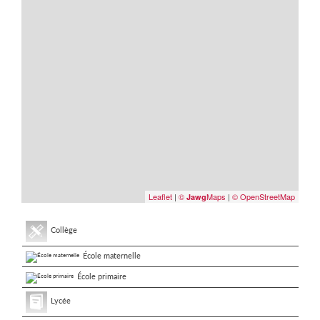
Leaflet
|
©
Maps
|
© OpenStreetMap
Jawg
Collège
École maternelle
École primaire
Lycée