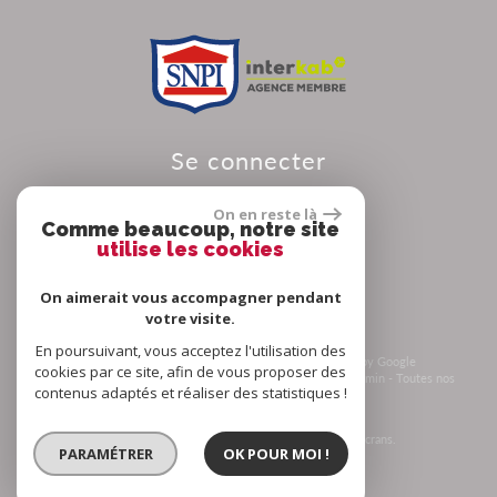
se connecter
On en reste là
Comme beaucoup, notre site
utilise les cookies
Espace propriétaire
On aimerait vous accompagner pendant
votre visite.
En poursuivant, vous acceptez l'utilisation des
© 2026 | Tous droits réservés | Traduction powered by Google
cookies par ce site, afin de vous proposer des
Plan du site
-
Mentions légales
-
Nos honoraires
-
Liens
-
Admin
-
Toutes nos
contenus adaptés et réaliser des statistiques !
annonces
-
Politique RGPD
Site internet compatible multi-supports,
un seul site adaptable à tous les types d'écrans.
PARAMÉTRER
OK POUR MOI !