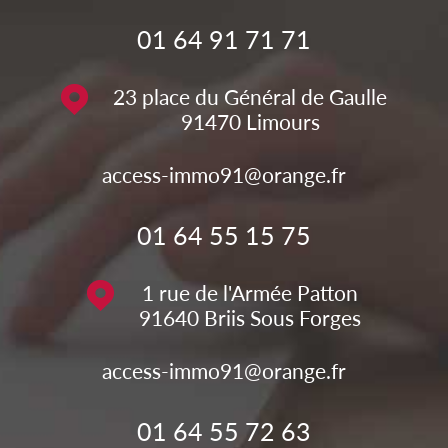
01 64 91 71 71
23 place du Général de Gaulle
91470
Limours
access-immo91@orange.fr
01 64 55 15 75
1 rue de l'Armée Patton
91640
Briis Sous Forges
access-immo91@orange.fr
01 64 55 72 63