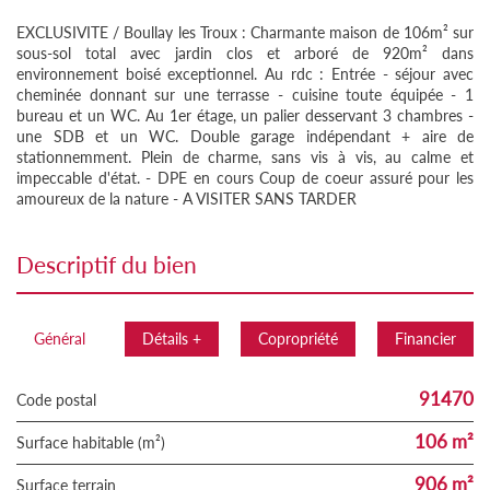
EXCLUSIVITE / Boullay les Troux : Charmante maison de 106m² sur
sous-sol total avec jardin clos et arboré de 920m² dans
environnement boisé exceptionnel. Au rdc : Entrée - séjour avec
cheminée donnant sur une terrasse - cuisine toute équipée - 1
bureau et un WC. Au 1er étage, un palier desservant 3 chambres -
une SDB et un WC. Double garage indépendant + aire de
stationnemment. Plein de charme, sans vis à vis, au calme et
impeccable d'état. - DPE en cours Coup de coeur assuré pour les
amoureux de la nature - A VISITER SANS TARDER
descriptif du bien
Général
Détails +
Copropriété
Financier
91470
Code postal
106 m²
Surface habitable (m²)
906 m²
surface terrain