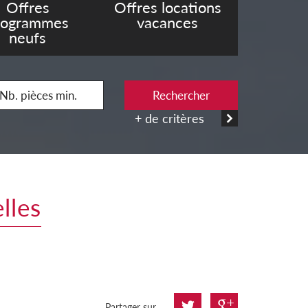
Offres
Offres locations
rogrammes
vacances
neufs
Rechercher
+ de critères
lles
Partager sur