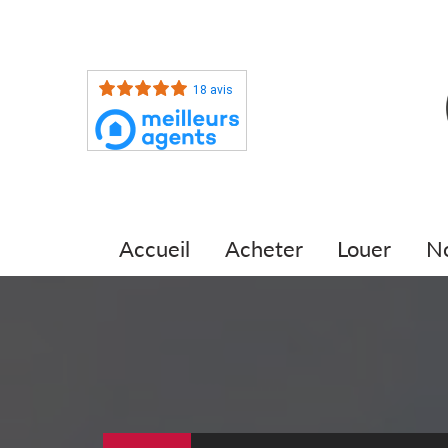
18 avis
accueil
acheter
louer