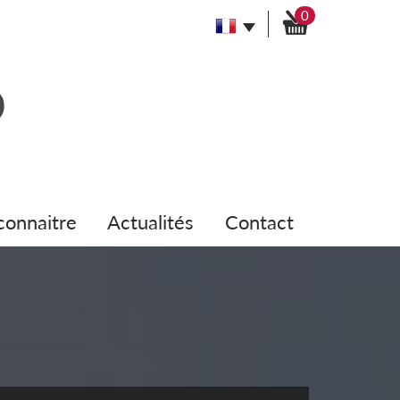
0
 connaitre
actualités
contact