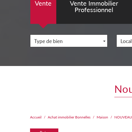
Vente
Vente Immobilier
Professionnel
Type de bien
Local
no
Accueil
Achat immobilier Bonnelles
Maison
NOUVEAUT