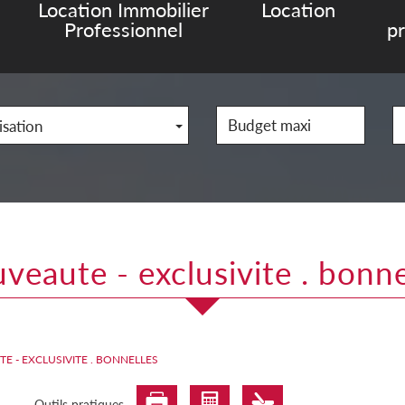
Location Immobilier
Location
Professionnel
p
isation
uveaute - exclusivite . bonne
E - EXCLUSIVITE . BONNELLES
Outils pratiques