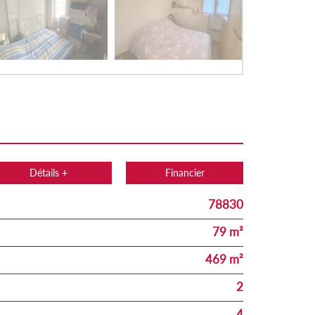
Détails +
Financier
78830
79 m²
469 m²
2
4