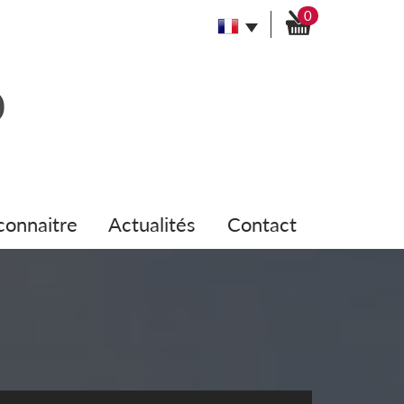
0
 connaitre
actualités
contact