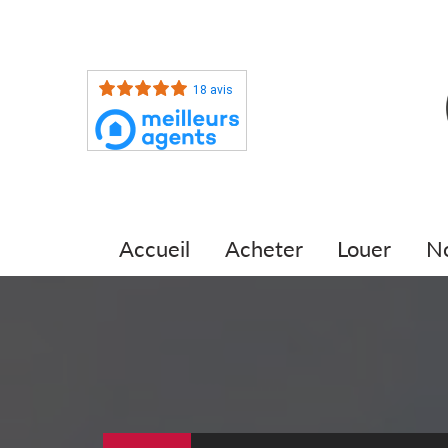
18 avis
accueil
acheter
louer