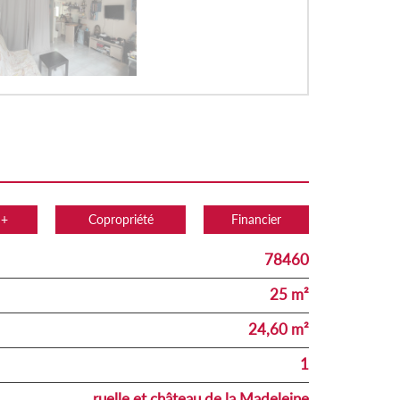
 +
Copropriété
Financier
78460
25 m²
24,60 m²
1
ruelle et château de la Madeleine