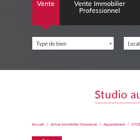
Vente
Vente Immobilier
Professionnel
Type de bien
Local
studio 
Accueil
Achat immobilier Chevreuse
Appartement
STU