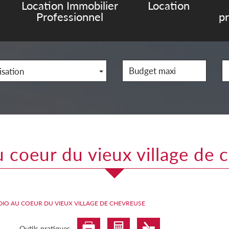
Location Immobilier
Location
Professionnel
p
isation
au coeur du vieux village de
DIO AU COEUR DU VIEUX VILLAGE DE CHEVREUSE
Outils pratiques