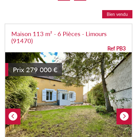
Bien vendu
Maison 113 m² - 6 Pièces - Limours
(91470)
Ref PB3
Prix
279 000
€