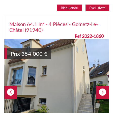
Bien vendu
Exclusivité
Maison 64.1 m² - 4 Pièces - Gometz-Le-
Châtel (91940)
Ref 2022-1860
Prix
354 000
€