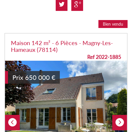
Bien vendu
Maison 142 m² - 6 Pièces - Magny-Les-
Hameaux (78114)
Ref 2022-1885
Prix
650 000
€