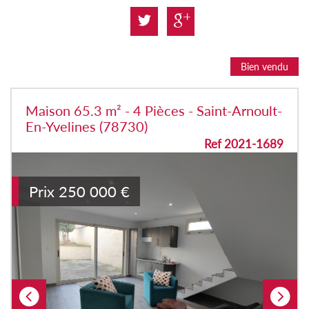
Bien vendu
Maison 65.3 m² - 4 Pièces - Saint-Arnoult-
En-Yvelines (78730)
Ref 2021-1689
Prix
250 000
€