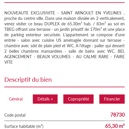
NOUVEAUTE EXCLUSIVITE - SAINT ARNOULT EN YVELINES ,
proche du centre ville. Dans une maison divsiée en 2 verticalement,
venez visiter ce beau DUPLEX de 65.30m² hab. / 83m² au sol en
TBEG offrant une terrasse - un jardin privatif de 170m² et une place
de parking exterieur securisée. L'appartement se compose d'une
entrée - salon avec cuisine US aménagée donnant sur terrasse -
chambre avec sdd de plain pied et WC. A l'étage : palier qui dessert
2 belles chambres mansardées - salle de bains avec WC. BEL
AGENCEMENT - BEAUX VOLUMES - AU CALME RARE - FAIRE
VITE
descriptif du bien
Général
Détails +
Copropriété
Financier
78730
Code postal
65,30 m²
Surface habitable (m²)