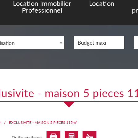
Location Immobilier
Location
Professionnel
p
isation
clusivite - maison 5 pieces 
n
EXCLUSIVITE - MAISON 5 PIECES 115m²
Outils pratiques