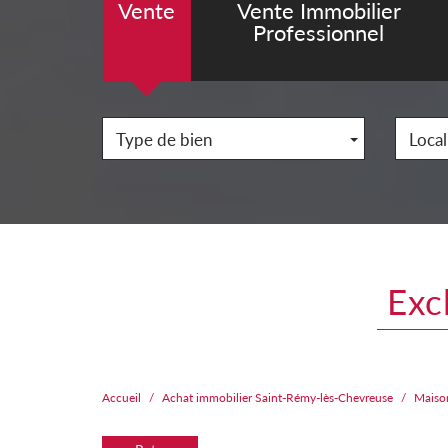
Vente
Vente Immobilier
Professionnel
Type de bien
Local
ex
Accueil
Achat immobilier Saint-Rémy-lès-Chevreuse
Maiso