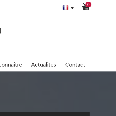
0
 connaitre
actualités
contact