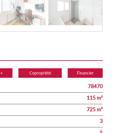
 +
Copropriété
Financier
78470
115 m²
725 m²
3
5