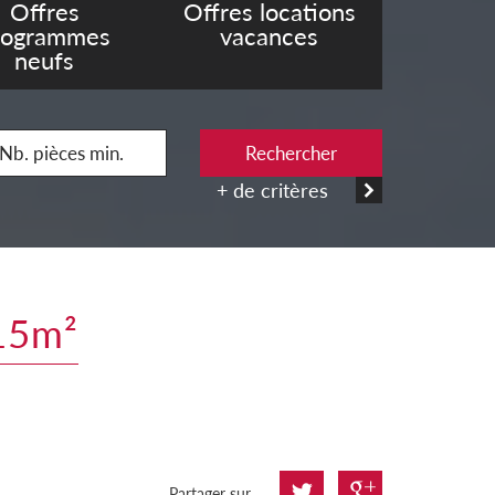
Offres
Offres locations
rogrammes
vacances
neufs
Rechercher
+ de critères
115m²
Partager sur