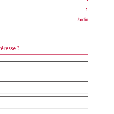
1
Jardin
téresse ?