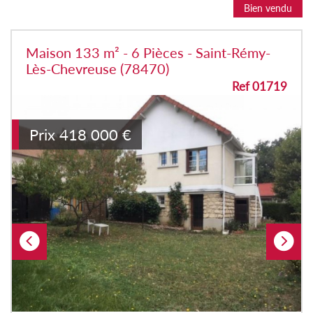
Bien vendu
Maison 133 m² - 6 Pièces - Saint-Rémy-
Lès-Chevreuse (78470)
Ref 01719
Prix
418 000
€