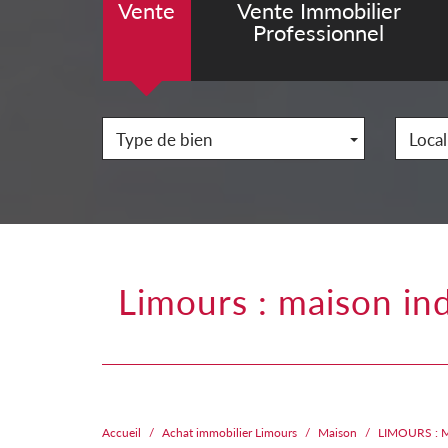
Vente
Vente Immobilier
Professionnel
Type de bien
Local
limours : maison individuelle a vendre avec 4 chambres dont une de
Accueil
Achat immobilier Limours
Maison
LIMOURS : 