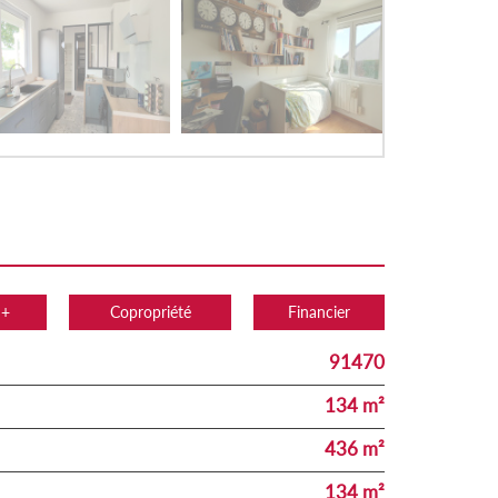
 +
Copropriété
Financier
91470
134 m²
436 m²
134 m²