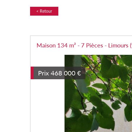
< Retour
Maison 134 m² - 7 Pièces - Limours 
Prix
468 000
€