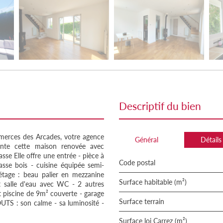
descriptif du bien
ces des Arcades, votre agence
Général
Détails
e cette maison renovée avec
se Elle offre une entrée - pièce à
Code postal
asse bois - cuisine équipée semi-
tage : beau palier en mezzanine
Surface habitable (m²)
t salle d'eau avec WC - 2 autres
t piscine de 9m² couverte - garage
surface terrain
UTS : son calme - sa luminosité -
Surface loi Carrez (m²)