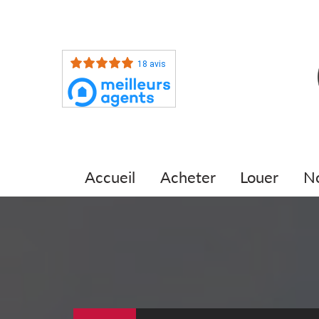
18 avis
accueil
acheter
louer