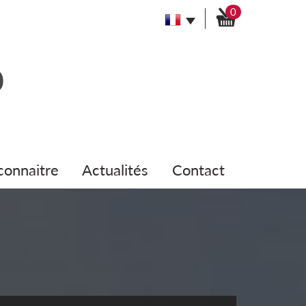
0
 connaitre
actualités
contact