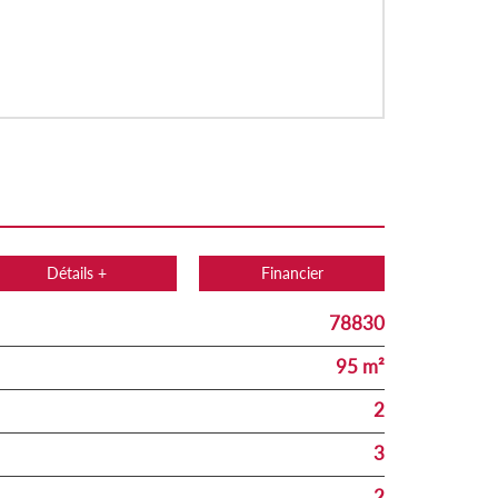
Détails +
Financier
78830
95 m²
2
3
2