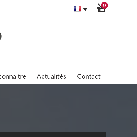
0
 connaitre
actualités
contact