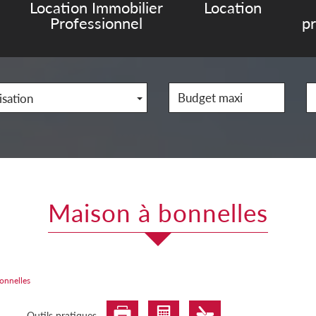
Location Immobilier
Location
Professionnel
p
isation
maison à bonnelles
onnelles
Outils pratiques