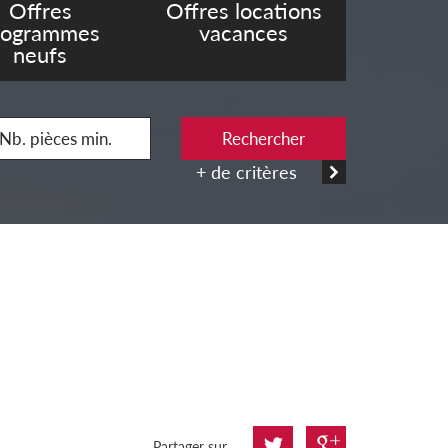
Offres
Offres locations
rogrammes
vacances
neufs
Rechercher
+ de critères
Partager sur