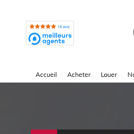
18 avis
accueil
acheter
louer