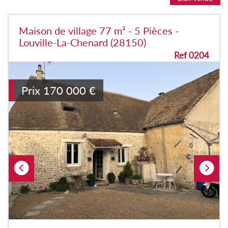
Maison de village 77 m² - 5 Pièces -
Louville-La-Chenard (28150)
Ref 0204
Prix
170 000
€