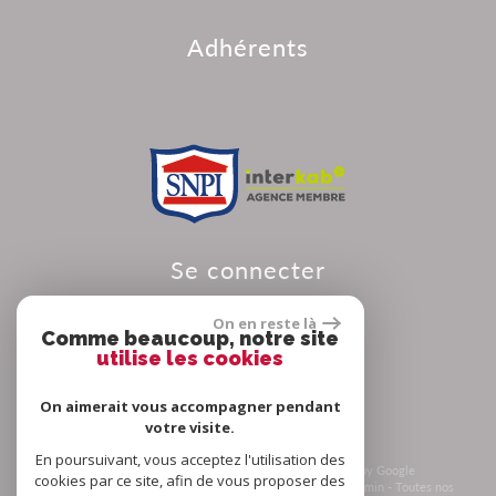
adhérents
se connecter
On en reste là
Comme beaucoup, notre site
utilise les cookies
Espace propriétaire
On aimerait vous accompagner pendant
votre visite.
En poursuivant, vous acceptez l'utilisation des
© 2026 | Tous droits réservés | Traduction powered by Google
cookies par ce site, afin de vous proposer des
Plan du site
-
Mentions légales
-
Nos honoraires
-
Liens
-
Admin
-
Toutes nos