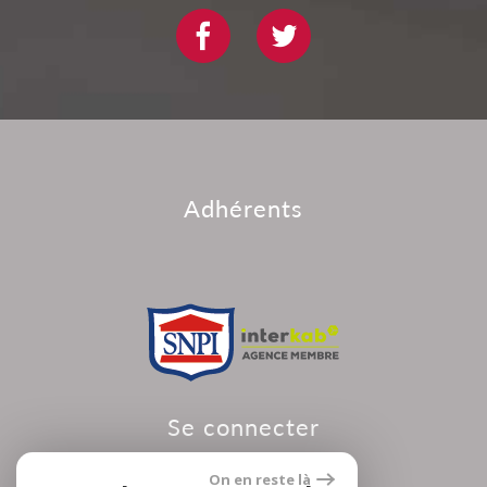
adhérents
se connecter
On en reste là