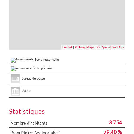
Leaflet
|
©
Maps
|
© OpenStreetMap
Jawg
École maternelle
École primaire
Bureau de poste
Mairie
Statistiques
3 754
Nombre d'habitants
79,40 %
Propriétaires (vs. locataires)