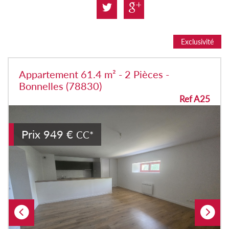
Exclusivité
Appartement 61.4 m² - 2 Pièces -
Bonnelles (78830)
Ref A25
Prix
949 €
CC*