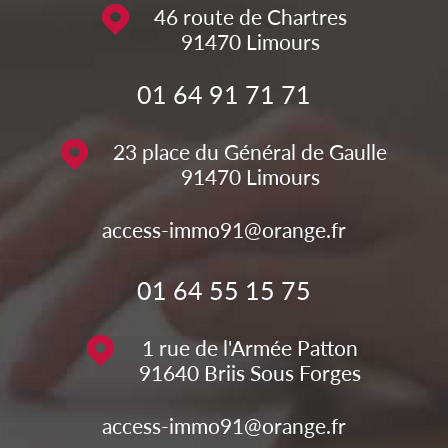
46 route de Chartres
91470
Limours
01 64 91 71 71
23 place du Général de Gaulle
91470
Limours
access-immo91@orange.fr
01 64 55 15 75
1 rue de l'Armée Patton
91640
Briis Sous Forges
access-immo91@orange.fr