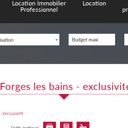
Location Immobilier
Location
Professionnel
p
isation
forges les bains - exclusivit
s - EXCLUSIVITE
Outils pratiques