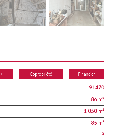
 +
Copropriété
Financier
91470
86 m²
1 050 m²
85 m²
3