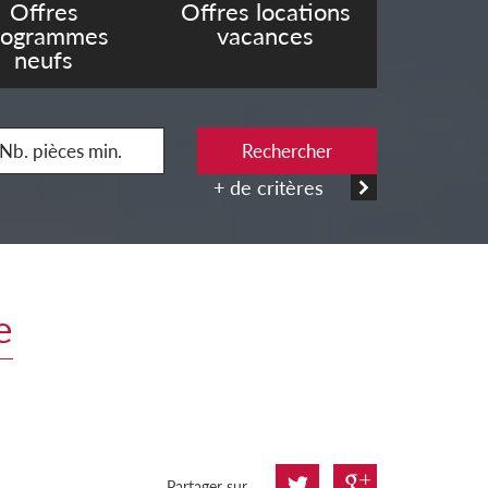
Offres
Offres locations
rogrammes
vacances
neufs
Rechercher
+ de critères
e
Partager sur