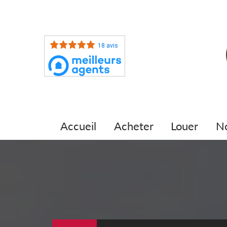
18 avis
accueil
acheter
louer