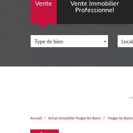
Vente
Vente Immobilier
Professionnel
Type de bien
Local
Accueil
Achat immobilier Forges-les-Bains
Forges les Bain