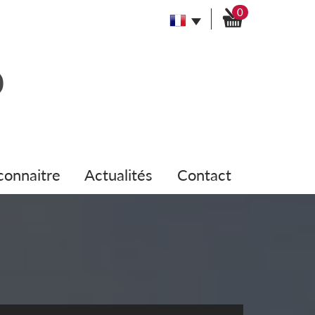
0
 connaitre
actualités
contact