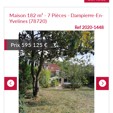
Maison 182 m² - 7 Pièces - Dampierre-En-
Yvelines (78720)
Ref 2020-1448
Prix
595 125
€