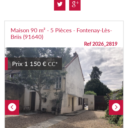
Maison 90 m² - 5 Pièces - Fontenay-Lès-
Briis (91640)
Ref 2026_2819
Prix
1 150 €
CC*