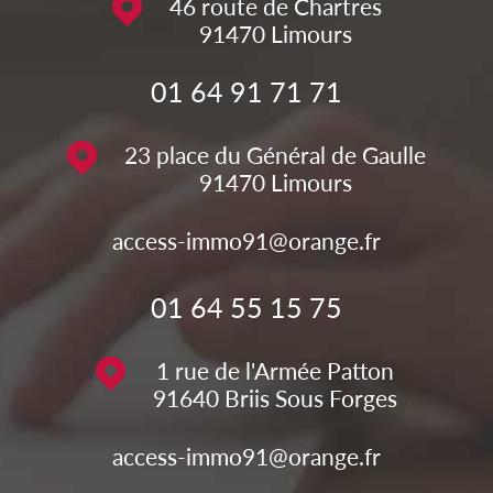
46 route de Chartres
91470
Limours
01 64 91 71 71
23 place du Général de Gaulle
91470
Limours
access-immo91@orange.fr
01 64 55 15 75
1 rue de l'Armée Patton
91640
Briis Sous Forges
access-immo91@orange.fr