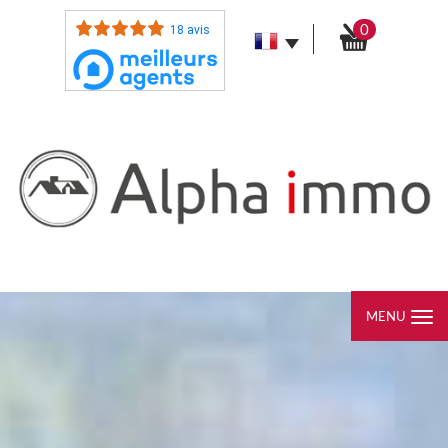
0
18 avis
MENU