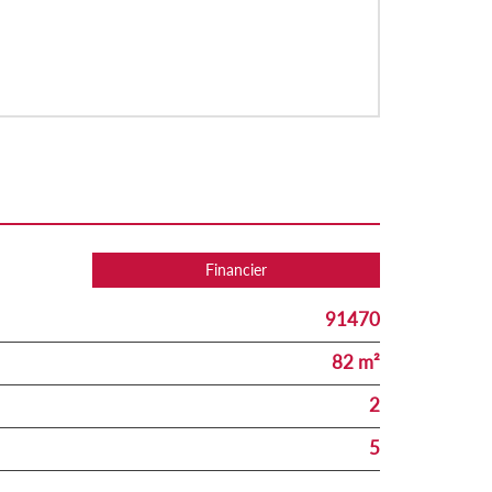
Financier
91470
82 m²
2
5