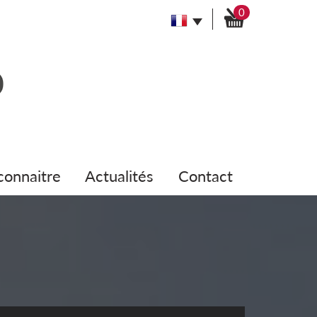
0
 connaitre
actualités
contact