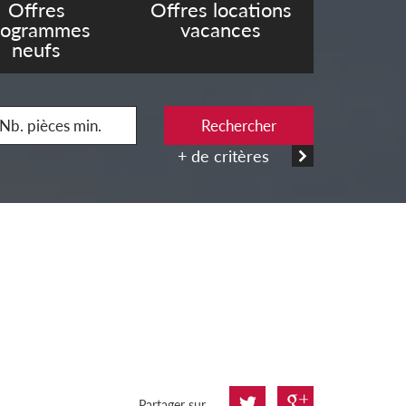
Offres
Offres locations
rogrammes
vacances
neufs
Rechercher
+ de critères
Partager sur