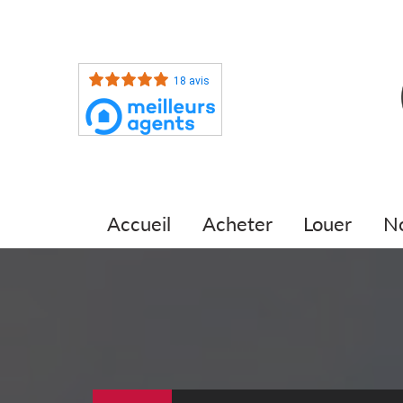
18 avis
accueil
acheter
louer