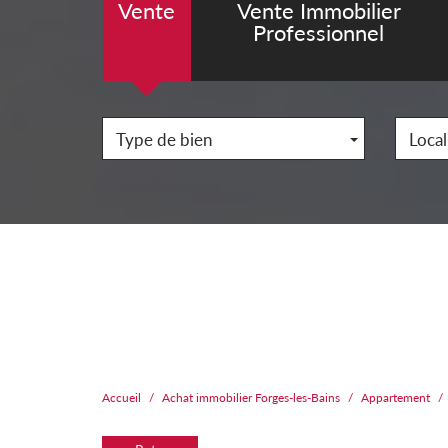
Vente
Vente Immobilier
Professionnel
Type de bien
Local
Accueil
Achat immobilier Forges-les-Bains
Appartement