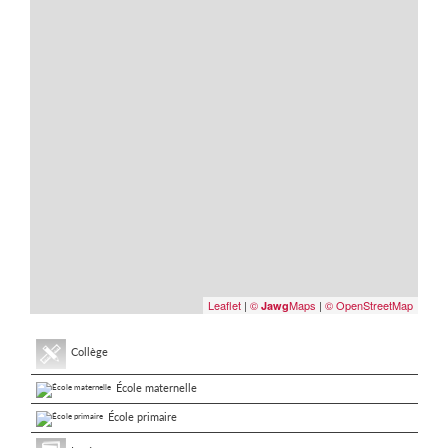
Leaflet
|
©
Maps
|
© OpenStreetMap
Jawg
Collège
École maternelle
École primaire