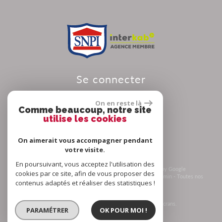
se connecter
On en reste là
Comme beaucoup, notre site
utilise les cookies
Espace propriétaire
On aimerait vous accompagner pendant
votre visite.
En poursuivant, vous acceptez l'utilisation des
© 2026 | Tous droits réservés | Traduction powered by Google
cookies par ce site, afin de vous proposer des
Plan du site
-
Mentions légales
-
Nos honoraires
-
Liens
-
Admin
-
Toutes nos
contenus adaptés et réaliser des statistiques !
annonces
-
Politique RGPD
Site internet compatible multi-supports,
un seul site adaptable à tous les types d'écrans.
PARAMÉTRER
OK POUR MOI !