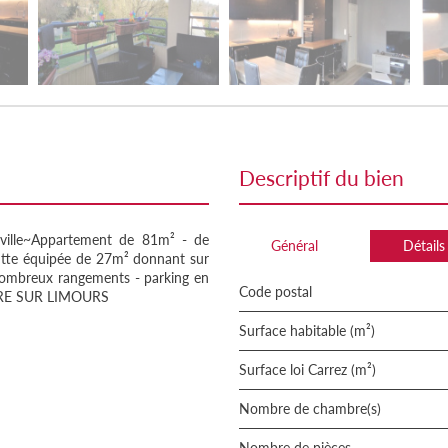
descriptif du bien
ille~Appartement de 81m² - de
Général
Détails
te tte équipée de 27m² donnant sur
ombreux rangements - parking en
Code postal
RARE SUR LIMOURS
Surface habitable (m²)
Surface loi Carrez (m²)
Nombre de chambre(s)
Nombre de pièces