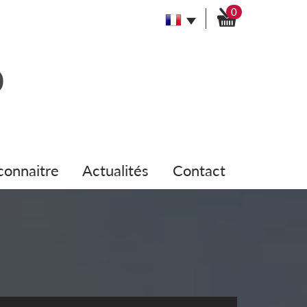
0
 connaitre
actualités
contact