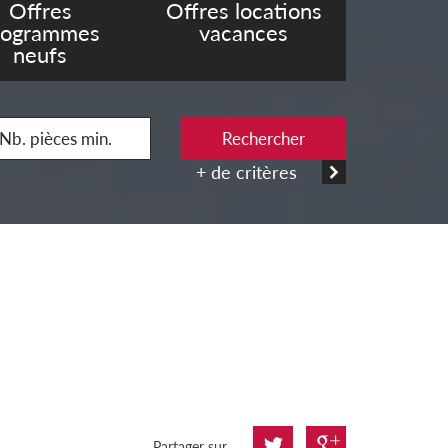
Offres
Offres locations
rogrammes
vacances
neufs
Rechercher
+ de critères
Partager sur