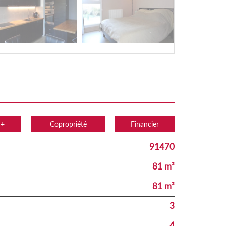
 +
Copropriété
Financier
91470
81 m²
81 m²
3
4