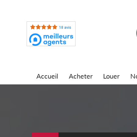
18 avis
accueil
acheter
louer