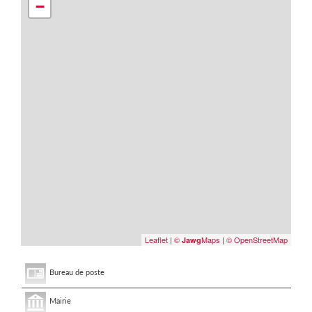
−
Leaflet
|
©
Maps
|
© OpenStreetMap
Jawg
Bureau de poste
Mairie