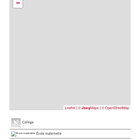
−
Leaflet
|
©
Maps
|
© OpenStreetMap
Jawg
Collège
École maternelle