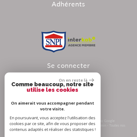
adhérents
se connecter
On en reste là
Comme beaucoup, notre site
utilise les cookies
Espace propriétaire
On aimerait vous accompagner pendant
votre visite.
En poursuivant, vous acceptez l'utilisation des
© 2026 | Tous droits réservés | Traduction powered by Google
cookies par ce site, afin de vous proposer des
Plan du site
-
Mentions légales
-
Nos honoraires
-
Liens
-
Admin
-
Toutes nos
contenus adaptés et réaliser des statistiques !
annonces
-
Politique RGPD