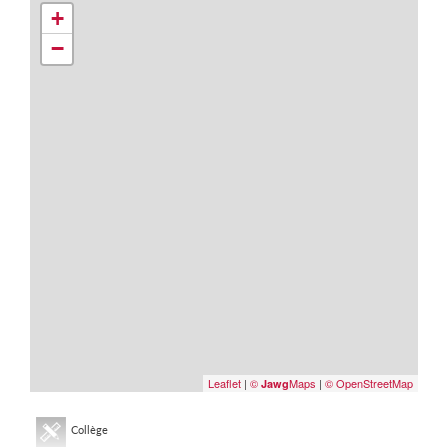
+
−
Leaflet
|
©
Maps
|
© OpenStreetMap
Jawg
Collège