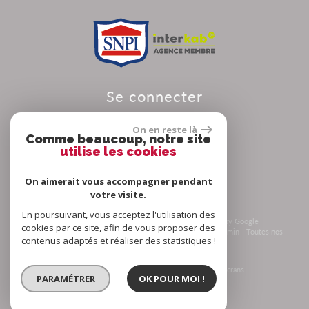
se connecter
On en reste là
Comme beaucoup, notre site
utilise les cookies
Espace propriétaire
On aimerait vous accompagner pendant
votre visite.
En poursuivant, vous acceptez l'utilisation des
© 2026 | Tous droits réservés | Traduction powered by Google
cookies par ce site, afin de vous proposer des
Plan du site
-
Mentions légales
-
Nos honoraires
-
Liens
-
Admin
-
Toutes nos
contenus adaptés et réaliser des statistiques !
annonces
-
Politique RGPD
Site internet compatible multi-supports,
un seul site adaptable à tous les types d'écrans.
PARAMÉTRER
OK POUR MOI !