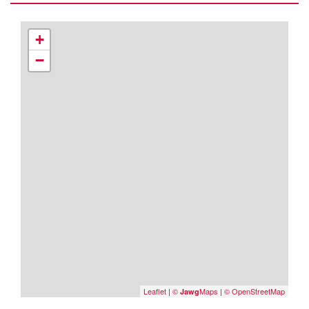
+
−
Leaflet
|
©
Maps
|
© OpenStreetMap
Jawg