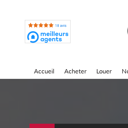
18 avis
accueil
acheter
louer