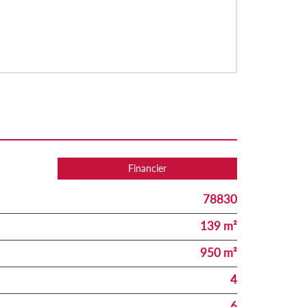
Financier
78830
139 m²
950 m²
4
6