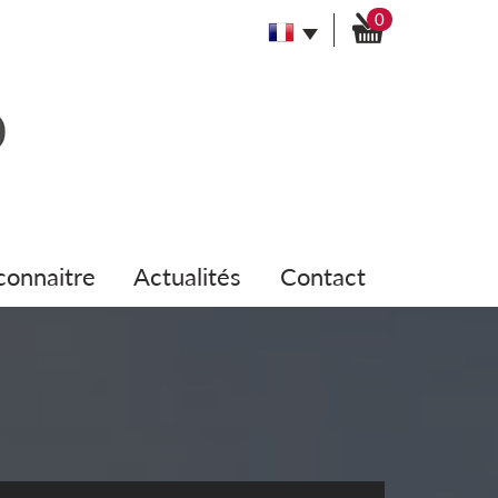
0
 connaitre
actualités
contact