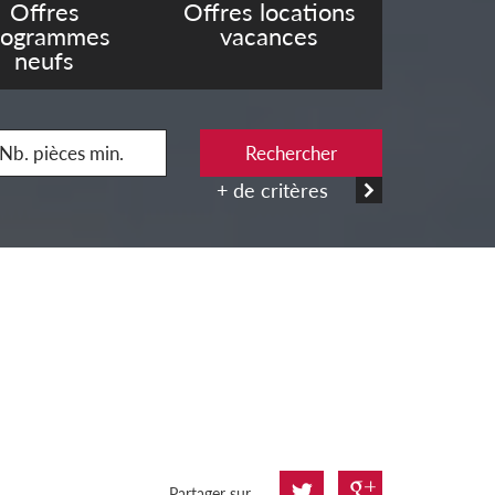
Offres
Offres locations
rogrammes
vacances
neufs
Rechercher
+ de critères
Partager sur