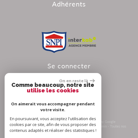
adhérents
se connecter
On en reste là
Comme beaucoup, notre site
utilise les cookies
Espace propriétaire
On aimerait vous accompagner pendant
votre visite.
En poursuivant, vous acceptez l'utilisation des
© 2026 | Tous droits réservés | Traduction powered by Google
cookies par ce site, afin de vous proposer des
Plan du site
-
Mentions légales
-
Nos honoraires
-
Liens
-
Admin
-
Toutes nos
contenus adaptés et réaliser des statistiques !
annonces
-
Politique RGPD