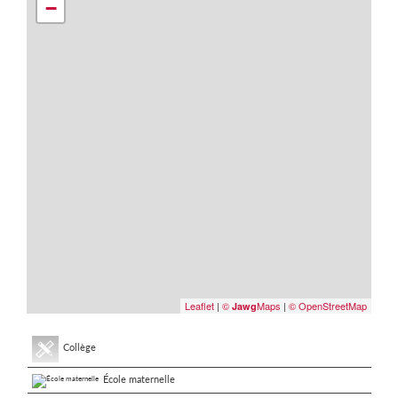
−
Leaflet
|
©
Maps
|
© OpenStreetMap
Jawg
Collège
École maternelle