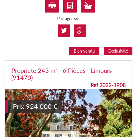
Partager sur
Bien vendu
Exclusivité
Propriete 243 m² - 6 Pièces - Limours
(91470)
Ref 2022-1908
Prix
924 000
€