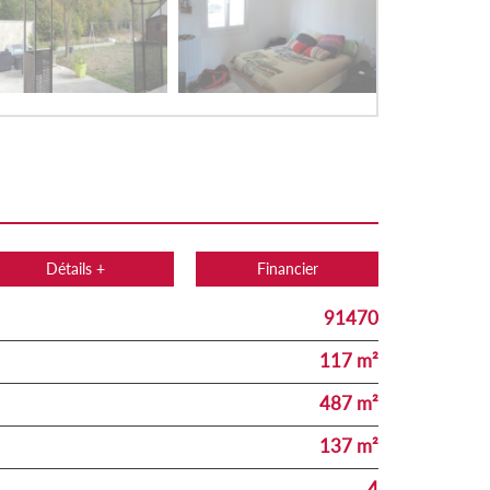
Détails +
Financier
91470
117 m²
487 m²
137 m²
4