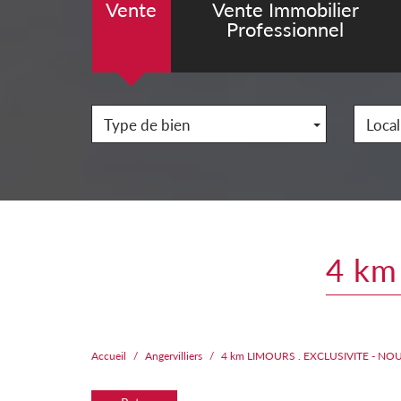
Vente
Vente Immobilier
Professionnel
Type de bien
Local
4 km
Accueil
Angervilliers
4 km LIMOURS . EXCLUSIVITE - N