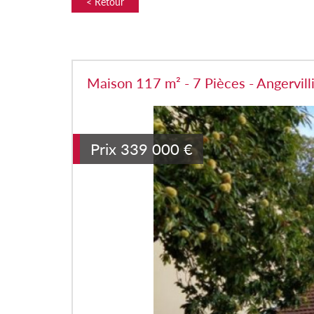
< Retour
Maison 117 m² - 7 Pièces - Angervill
Prix
339 000
€