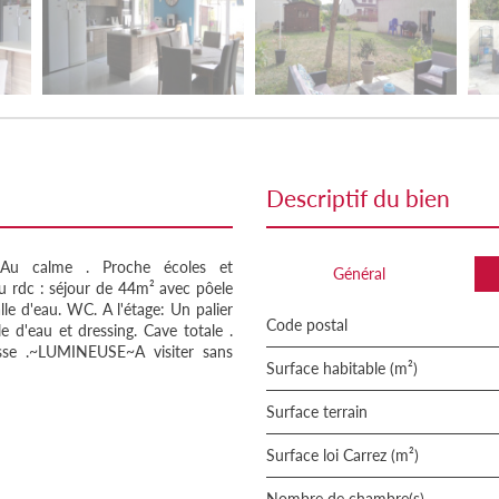
descriptif du bien
u calme . Proche écoles et
Général
u rdc : séjour de 44m² avec pôele
le d'eau. WC. A l'étage: Un palier
Code postal
 d'eau et dressing. Cave totale .
asse .~LUMINEUSE~A visiter sans
Surface habitable (m²)
surface terrain
Surface loi Carrez (m²)
Nombre de chambre(s)