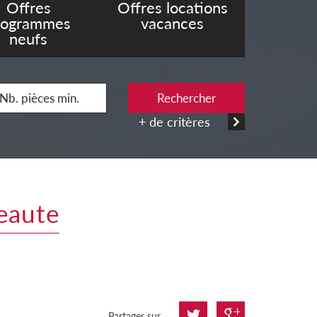
Offres
Offres locations
rogrammes
vacances
neufs
Rechercher
+ de critères
veaute
Partager sur