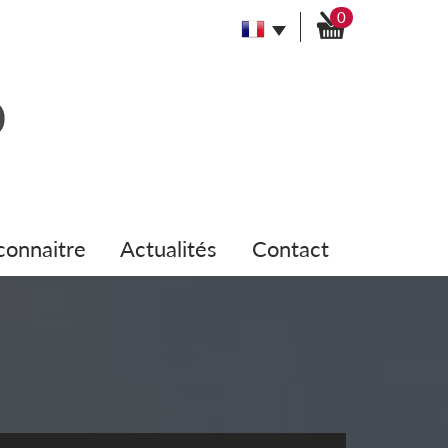
0
 connaitre
actualités
contact