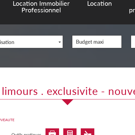
Location Immobilier
Location
Professionnel
p
isation
 limours . exclusivite - nou
OUVEAUTE
Outils pratiques