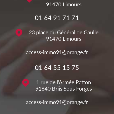
91470
Limours
01 64 91 71 71
23 place du Général de Gaulle
91470
Limours
access-immo91@orange.fr
01 64 55 15 75
1 rue de l'Armée Patton
91640
Briis Sous Forges
access-immo91@orange.fr