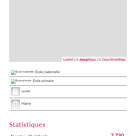
Leaflet
|
©
Maps
|
© OpenStreetMap
Jawg
École maternelle
École primaire
Lycée
Mairie
Statistiques
7 730