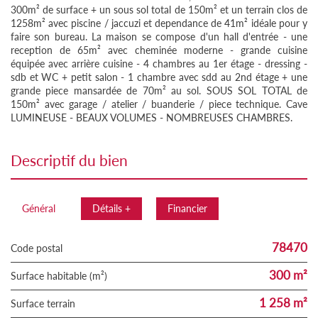
300m² de surface + un sous sol total de 150m² et un terrain clos de
1258m² avec piscine / jaccuzi et dependance de 41m² idéale pour y
faire son bureau. La maison se compose d'un hall d'entrée - une
reception de 65m² avec cheminée moderne - grande cuisine
équipée avec arrière cuisine - 4 chambres au 1er étage - dressing -
sdb et WC + petit salon - 1 chambre avec sdd au 2nd étage + une
grande piece mansardée de 70m² au sol. SOUS SOL TOTAL de
150m² avec garage / atelier / buanderie / piece technique. Cave
LUMINEUSE - BEAUX VOLUMES - NOMBREUSES CHAMBRES.
descriptif du bien
Général
Détails +
Financier
78470
Code postal
300 m²
Surface habitable (m²)
1 258 m²
surface terrain