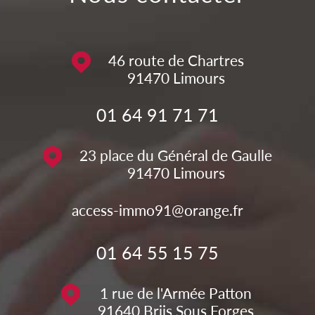
46 route de Chartres
91470
Limours
01 64 91 71 71
23 place du Général de Gaulle
91470
Limours
access-immo91@orange.fr
01 64 55 15 75
1 rue de l'Armée Patton
91640
Briis Sous Forges