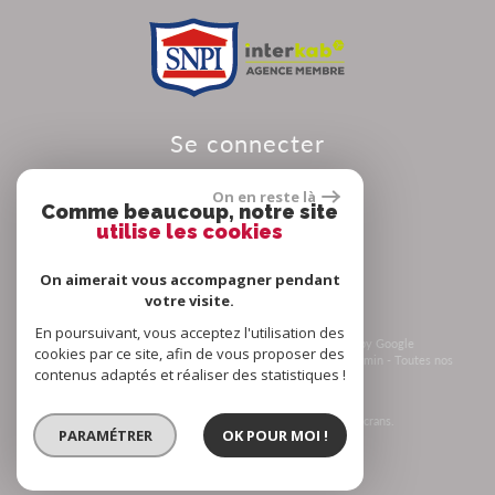
se connecter
On en reste là
Comme beaucoup, notre site
utilise les cookies
Espace propriétaire
On aimerait vous accompagner pendant
votre visite.
En poursuivant, vous acceptez l'utilisation des
© 2026 | Tous droits réservés | Traduction powered by Google
cookies par ce site, afin de vous proposer des
Plan du site
-
Mentions légales
-
Nos honoraires
-
Liens
-
Admin
-
Toutes nos
contenus adaptés et réaliser des statistiques !
annonces
-
Politique RGPD
Site internet compatible multi-supports,
un seul site adaptable à tous les types d'écrans.
PARAMÉTRER
OK POUR MOI !