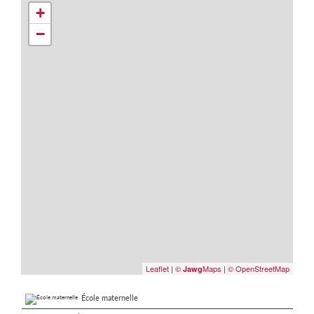
+
−
Leaflet
|
©
Maps
|
© OpenStreetMap
Jawg
École maternelle