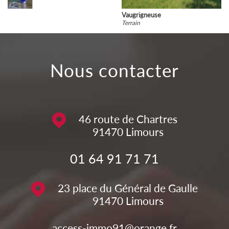
Vaugrigneuse
Terrain
nous contacter
46 route de Chartres
91470
Limours
01 64 91 71 71
23 place du Général de Gaulle
91470
Limours
access-immo91@orange.fr