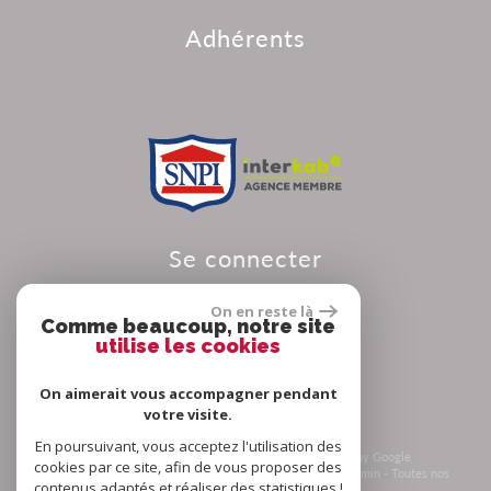
adhérents
se connecter
On en reste là
Comme beaucoup, notre site
utilise les cookies
Espace propriétaire
On aimerait vous accompagner pendant
votre visite.
En poursuivant, vous acceptez l'utilisation des
© 2026 | Tous droits réservés | Traduction powered by Google
cookies par ce site, afin de vous proposer des
Plan du site
-
Mentions légales
-
Nos honoraires
-
Liens
-
Admin
-
Toutes nos
contenus adaptés et réaliser des statistiques !
annonces
-
Politique RGPD