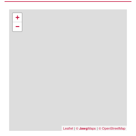
+
−
Leaflet
|
©
Maps
|
© OpenStreetMap
Jawg