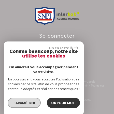
se connecter
On en reste là
Comme beaucoup, notre site
utilise les cookies
Espace propriétaire
On aimerait vous accompagner pendant
votre visite.
En poursuivant, vous acceptez l'utilisation des
© 2026 | Tous droits réservés | Traduction powered by Google
cookies par ce site, afin de vous proposer des
Plan du site
-
Mentions légales
-
Nos honoraires
-
Liens
-
Admin
-
Toutes nos
contenus adaptés et réaliser des statistiques !
annonces
-
Politique RGPD
Site internet compatible multi-supports,
un seul site adaptable à tous les types d'écrans.
PARAMÉTRER
OK POUR MOI !