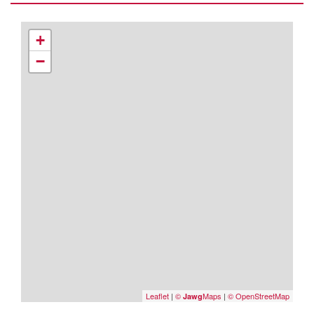
+
−
Leaflet
|
©
Maps
|
© OpenStreetMap
Jawg