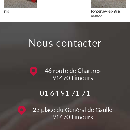
Fontenay-lès-Briis
Maison
nous contacter
46 route de Chartres
91470
Limours
01 64 91 71 71
23 place du Général de Gaulle
91470
Limours