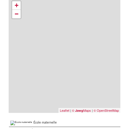
+
−
Leaflet
|
©
Maps
|
© OpenStreetMap
Jawg
École maternelle