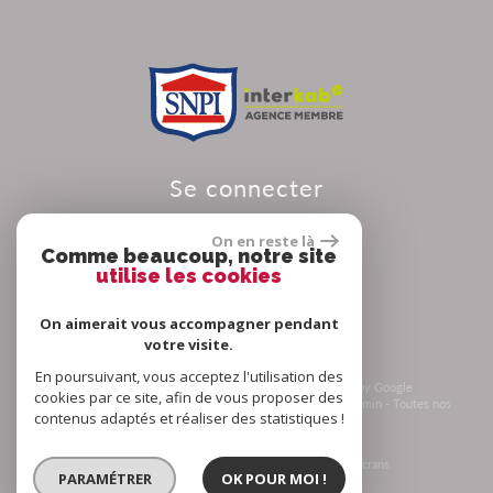
se connecter
On en reste là
Comme beaucoup, notre site
utilise les cookies
Espace propriétaire
On aimerait vous accompagner pendant
votre visite.
En poursuivant, vous acceptez l'utilisation des
© 2026 | Tous droits réservés | Traduction powered by Google
cookies par ce site, afin de vous proposer des
Plan du site
-
Mentions légales
-
Nos honoraires
-
Liens
-
Admin
-
Toutes nos
contenus adaptés et réaliser des statistiques !
annonces
-
Politique RGPD
Site internet compatible multi-supports,
un seul site adaptable à tous les types d'écrans.
PARAMÉTRER
OK POUR MOI !