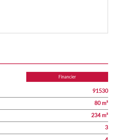
Financier
91530
80 m²
234 m²
3
4