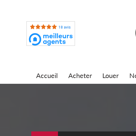
18 avis
accueil
acheter
louer