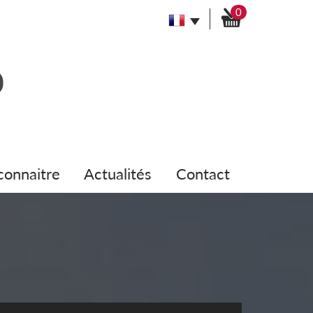
0
 connaitre
actualités
contact