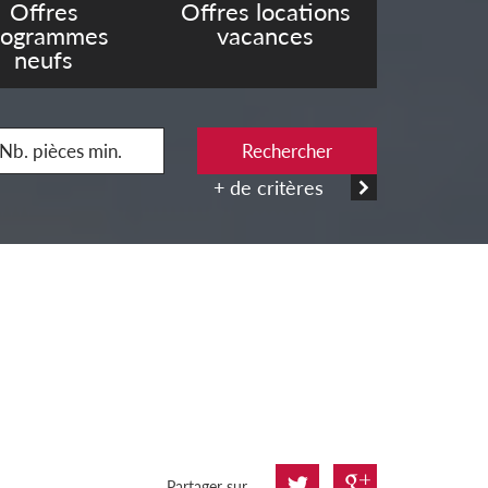
Offres
Offres locations
rogrammes
vacances
neufs
Rechercher
+ de critères
Partager sur