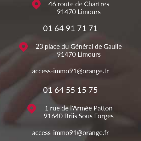
46 route de Chartres
91470
Limours
01 64 91 71 71
23 place du Général de Gaulle
91470
Limours
access-immo91@orange.fr
01 64 55 15 75
1 rue de l'Armée Patton
91640
Briis Sous Forges
access-immo91@orange.fr