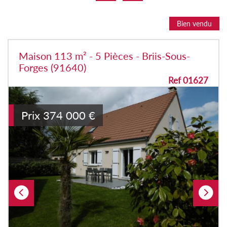
Bien vendu
Maison 113 m² - 5 Pièces - Briis-Sous-
Forges (91640)
Ref 01627
Prix
374 000
€