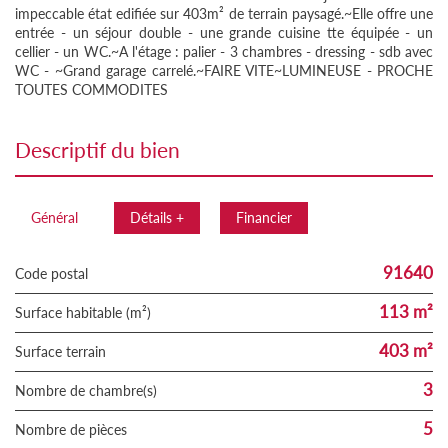
impeccable état edifiée sur 403m² de terrain paysagé.~Elle offre une
entrée - un séjour double - une grande cuisine tte équipée - un
cellier - un WC.~A l'étage : palier - 3 chambres - dressing - sdb avec
WC - ~Grand garage carrelé.~FAIRE VITE~LUMINEUSE - PROCHE
TOUTES COMMODITES
descriptif du bien
Général
Détails +
Financier
91640
Code postal
113 m²
Surface habitable (m²)
403 m²
surface terrain
3
Nombre de chambre(s)
5
Nombre de pièces