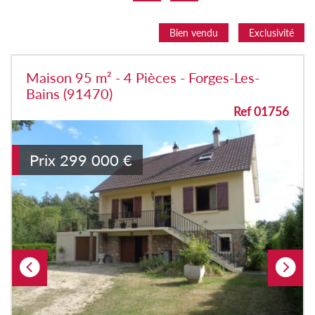
Bien vendu
Exclusivité
Maison 95 m² - 4 Pièces - Forges-Les-
Bains (91470)
Ref 01756
Prix
299 000
€