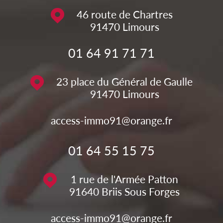
46 route de Chartres
91470
Limours
01 64 91 71 71
23 place du Général de Gaulle
91470
Limours
access-immo91@orange.fr
01 64 55 15 75
1 rue de l'Armée Patton
91640
Briis Sous Forges
access-immo91@orange.fr