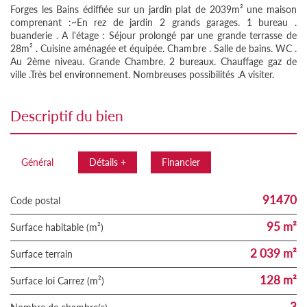
Forges les Bains édiffiée sur un jardin plat de 2039m² une maison
comprenant :~En rez de jardin 2 grands garages. 1 bureau .
buanderie . A l'étage : Séjour prolongé par une grande terrasse de
28m² . Cuisine aménagée et équipée. Chambre . Salle de bains. WC .
Au 2ème niveau. Grande Chambre. 2 bureaux. Chauffage gaz de
ville .Très bel environnement. Nombreuses possibilités .A visiter.
descriptif du bien
Général
Détails +
Financier
91470
Code postal
95 m²
Surface habitable (m²)
2 039 m²
surface terrain
128 m²
Surface loi Carrez (m²)
3