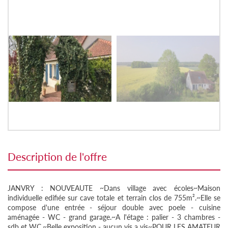
description de l'offre
JANVRY : NOUVEAUTE ~Dans village avec écoles~Maison
individuelle edifiée sur cave totale et terrain clos de 755m².~Elle se
compose d'une entrée - séjour double avec poele - cuisine
aménagée - WC - grand garage.~A l'étage : palier - 3 chambres -
sdb et WC.~Belle exposition - aucun vis a vis~POUR LES AMATEUR