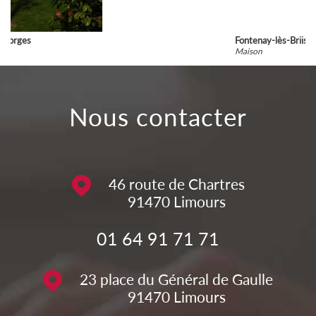
Fontenay-lès-Briis
Maison
nous contacter
46 route de Chartres
91470
Limours
01 64 91 71 71
23 place du Général de Gaulle
91470
Limours