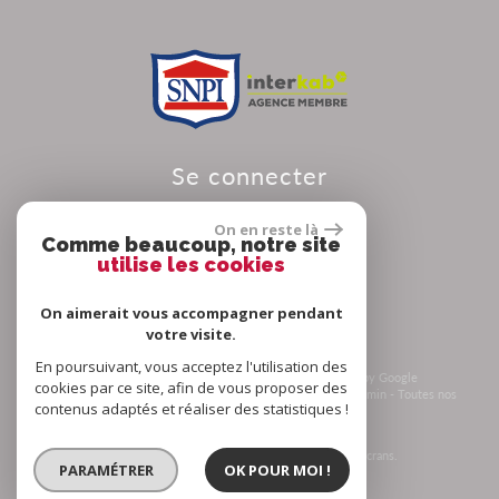
se connecter
On en reste là
Comme beaucoup, notre site
utilise les cookies
Espace propriétaire
On aimerait vous accompagner pendant
votre visite.
En poursuivant, vous acceptez l'utilisation des
© 2026 | Tous droits réservés | Traduction powered by Google
cookies par ce site, afin de vous proposer des
Plan du site
-
Mentions légales
-
Nos honoraires
-
Liens
-
Admin
-
Toutes nos
contenus adaptés et réaliser des statistiques !
annonces
-
Politique RGPD
Site internet compatible multi-supports,
un seul site adaptable à tous les types d'écrans.
PARAMÉTRER
OK POUR MOI !