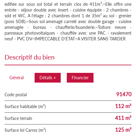
edifiée sur sous sol total et terrain clos de 411m².~Elle offre une
entrée - séjour double avec insert - cuisine équipée - 2 chambres -
sdd et WC. A l'étage : 2 chambres dont 1 de 35m² au sol - grenier
(poss SDB).~Sous sol amenagé carrelé avec double garage - cuisine
amenagée - bureau - chaufferie/buanderie.~Toiture neuve -
panneaux photovoltaiques - chauffée avec une PAC - ravalement
neuf - PVC DV~IMPECCABLE D'ETAT~A VISITER SANS TARDER
descriptif du bien
Général
Détails +
Financier
91470
Code postal
112 m²
Surface habitable (m²)
411 m²
surface terrain
125 m²
Surface loi Carrez (m²)