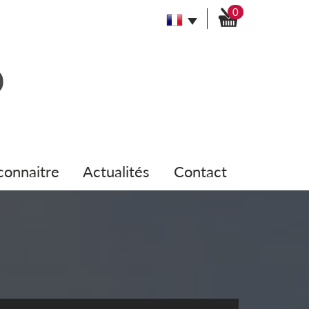
0
 connaitre
actualités
contact