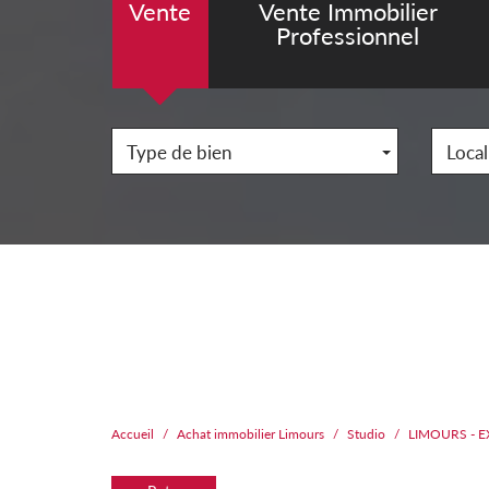
Vente
Vente Immobilier
Professionnel
Type de bien
Local
Accueil
Achat immobilier Limours
Studio
LIMOURS - E