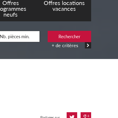
Offres
Offres locations
rogrammes
vacances
neufs
Rechercher
+ de critères
Partager sur