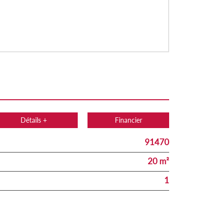
Détails +
Financier
91470
20 m²
1