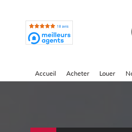
18 avis
accueil
acheter
louer