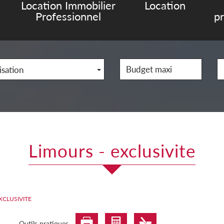
Location Immobilier
Location
Professionnel
p
isation
limours - exclusivite
XCLUSIVITE
Outils pratiques