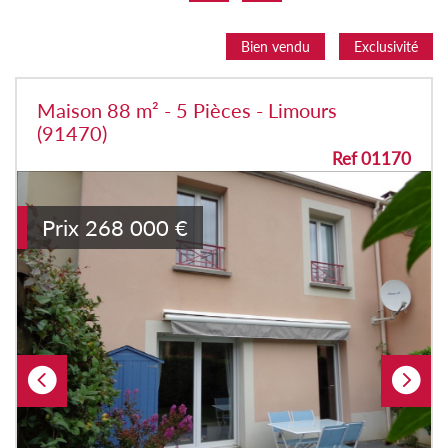
Bien vendu
Exclusivité
Maison 88 m² - 5 Pièces - Limours
(91470)
Ref 01170
Prix
268 000
€