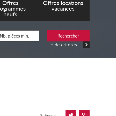
Offres
Offres locations
rogrammes
vacances
neufs
Rechercher
+ de critères
Partager sur