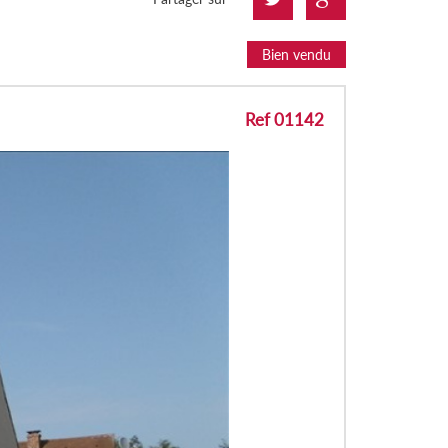
Bien vendu
Ref 01142