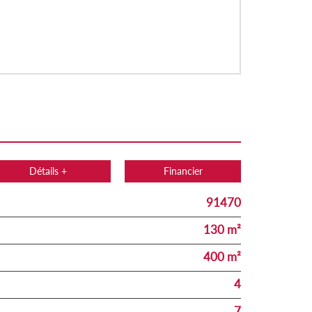
Détails +
Financier
91470
130 m²
400 m²
4
7