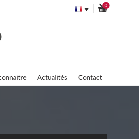
0
 connaitre
actualités
contact