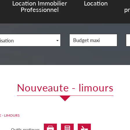
Location Immobilier
Location
Professionnel
p
isation
nouveaute - limours
 - LIMOURS
Outils pratiques