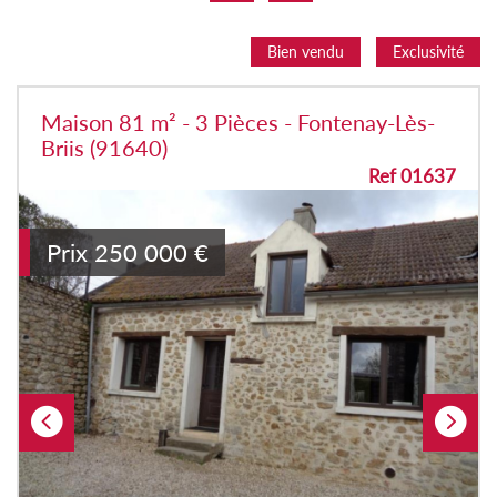
Bien vendu
Exclusivité
Maison 81 m² - 3 Pièces - Fontenay-Lès-
Briis (91640)
Ref 01637
Prix
250 000
€