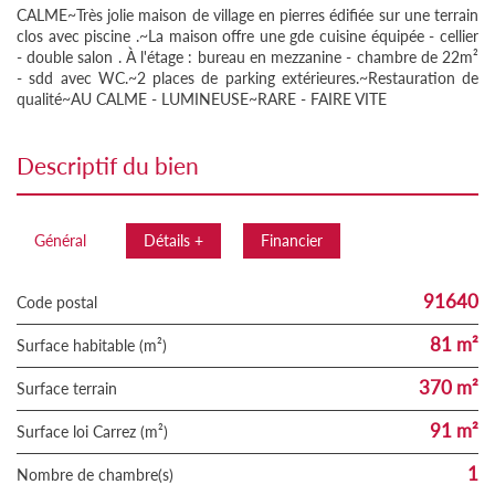
CALME~Très jolie maison de village en pierres édifiée sur une terrain
clos avec piscine .~La maison offre une gde cuisine équipée - cellier
- double salon . À l'étage : bureau en mezzanine - chambre de 22m²
- sdd avec WC.~2 places de parking extérieures.~Restauration de
qualité~AU CALME - LUMINEUSE~RARE - FAIRE VITE
descriptif du bien
Général
Détails +
Financier
91640
Code postal
81 m²
Surface habitable (m²)
370 m²
surface terrain
91 m²
Surface loi Carrez (m²)
1
Nombre de chambre(s)