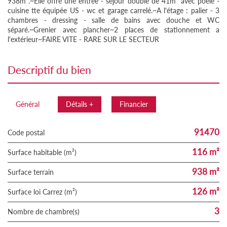
938m².~Elle offre une entrée - séjour double de 41m² avec poêle -
cuisine tte équipée US - wc et garage carrelé.~A l'étage : palier - 3
chambres - dressing - salle de bains avec douche et WC
séparé.~Grenier avec plancher~2 places de stationnement a
l'extérieur~FAIRE VITE - RARE SUR LE SECTEUR
descriptif du bien
Général
Détails +
Financier
91470
Code postal
116 m²
Surface habitable (m²)
938 m²
surface terrain
126 m²
Surface loi Carrez (m²)
3
Nombre de chambre(s)